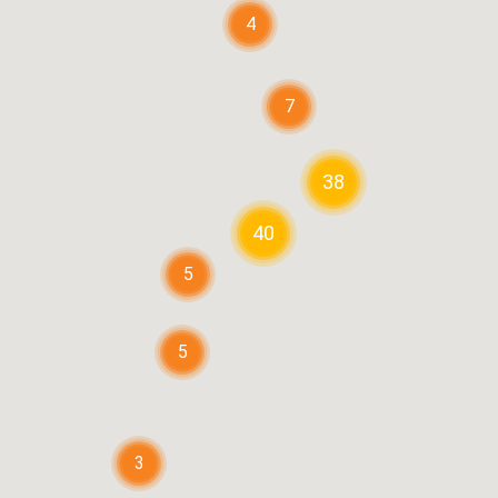
4
7
38
40
5
5
3